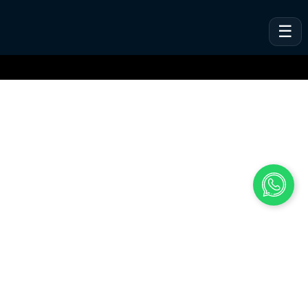
VeSites | VeHand